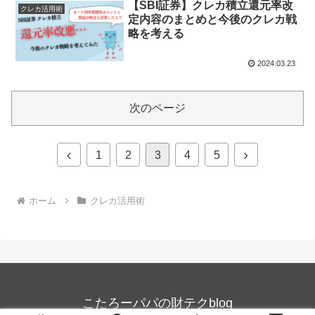
【SBI証券】クレカ積立還元率改
クレカ活用術
定内容のまとめと今後のクレカ戦
略を考える
2024.03.23
次のページ
前
次
1
2
3
4
5
へ
へ
ホーム
クレカ活用術
こたろーパパの財テクblog