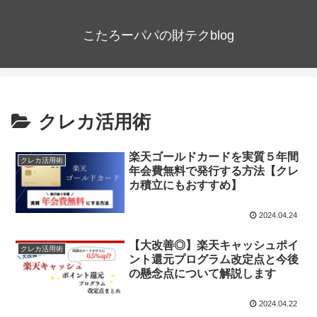
こたろーパパの財テクblog
クレカ活用術
楽天ゴールドカードを実質５年間
クレカ活用術
年会費無料で発行する方法【クレ
カ積立にもおすすめ】
2024.04.24
【大改善◎】楽天キャッシュポイ
クレカ活用術
ント還元プログラム改定点と今後
の懸念点について解説します
2024.04.22