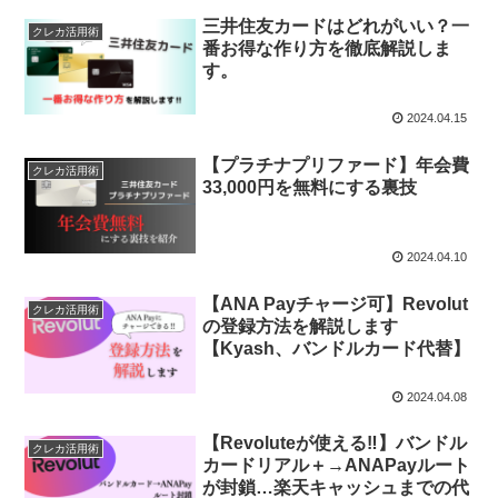
三井住友カードはどれがいい？一
クレカ活用術
番お得な作り方を徹底解説しま
す。
2024.04.15
【プラチナプリファード】年会費
クレカ活用術
33,000円を無料にする裏技
2024.04.10
【ANA Payチャージ可】Revolut
クレカ活用術
の登録方法を解説します
【Kyash、バンドルカード代替】
2024.04.08
【Revoluteが使える‼】バンドル
クレカ活用術
カードリアル＋→ANAPayルート
が封鎖…楽天キャッシュまでの代