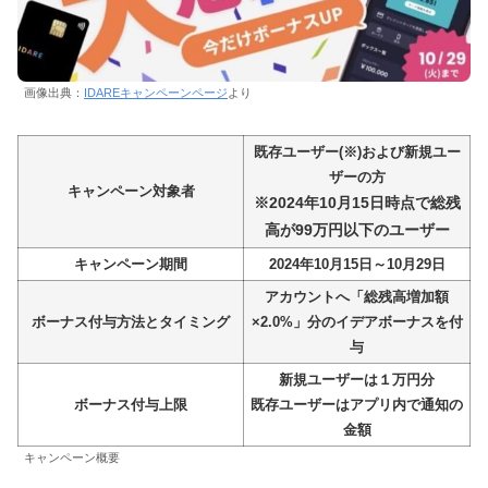
画像出典：
IDAREキャンペーンページ
より
既存ユーザー(※)および新規ユー
ザーの方
キャンペーン対象者
※2024年10月15日時点で総残
高が99万円以下のユーザー
キャンペーン期間
2024年10月15日～10月29日
アカウントへ「総残高増加額
ボーナス付与方法とタイミング
×2.0%」分のイデアボーナスを付
与
新規ユーザーは１万円分
ボーナス付与上限
既存ユーザーはアプリ内で通知の
金額
キャンペーン概要