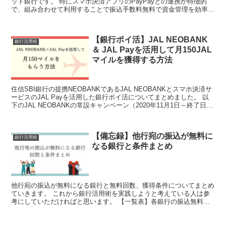
ット銀行です。 特にスマホ決済アプリのPayPayとの連携が特徴的
で、組み合わせて利用することで振込手数料無料で資金管理を効率よ
く行えます。 例えば以下のような人にはPayP...
【銀行ポイ活】JAL NEOBANK
銀行活用術
＆ JAL Payを活用して月150JAL
マイルを獲得する方法
住信SBI銀行の提携NEOBANKであるJAL NEOBANKとスマホ決済サ
ービスのJAL Payを活用した銀行ポイ活についてまとめました。 以
下のJAL NEOBANKの常設キャンペーン（2020年11月1日～終了日未
定）を活用して、毎月...
【備忘録】他行宛の振込が無料に
銀行活用術
なる銀行と条件まとめ
他行宛の振込が無料になる銀行と無料回数、獲得条件についてまとめ
ていきます。 これから銀行活用術を実践しようと考えている人は参
考にしていただければと思います。 【一覧表】各銀行の振込無料回
数と条件 口座開設から設定、条件達成までには長ければ１...