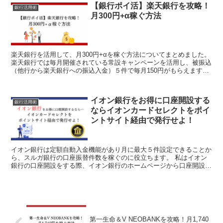
【銀行ポイ活】楽天銀行を攻略！
銀行活用術
月300円+α稼ぐ方法
楽天銀行を活用して、月300円+αを稼ぐ方法についてまとめました。
楽天銀行では毎月開催されている常設キャンペーンを活用し、被振込
（他行から楽天銀行への振込入金）５件で毎月150円がもらえます。
また楽天銀行の口座は通常の支店（通称音楽支店...
イオン銀行をお得に口座開設する
銀行活用術
ならイオンカードセレクトをポイ
ントサイト経由で発行せよ！
イオン銀行は定額自動入金機能があり月に最大５件設定できることか
ら、スルガ銀行の口座振替件数を稼ぐのに役立ちます。 私はイオン
銀行の口座開設をする際、イオン銀行のホームページから口座開設の
申し込みをしてしまったのですが、もっとお得に口座開設す...
第一生命＆V NEOBANKを攻略！月1,740