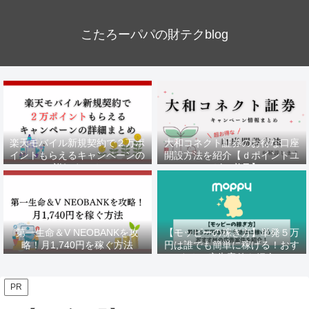
こたろーパパの財テクblog
楽天モバイル新規契約で２万ポ
大和コネクト証券のお得な口座
イントもらえるキャンペーンの
開設方法を紹介【ｄポイントユ
詳細まとめ
ーザー必見】
第一生命＆V NEOBANKを攻
【モッピーの稼ぎ方】単発５万
略！月1,740円を稼ぐ方法
円は誰でも簡単に稼げる！おす
すめの広告案件を紹介！
PR