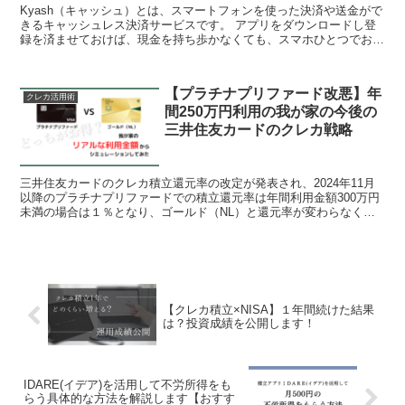
Kyash（キャッシュ）とは、スマートフォンを使った決済や送金がで
きるキャッシュレス決済サービスです。 アプリをダウンロードし登
録を済ませておけば、現金を持ち歩かなくても、スマホひとつでお店
やネットショッピングでの支払いが可能です。 またK...
【プラチナプリファード改悪】年
クレカ活用術
間250万円利用の我が家の今後の
三井住友カードのクレカ戦略
三井住友カードのクレカ積立還元率の改定が発表され、2024年11月
以降のプラチナプリファードでの積立還元率は年間利用金額300万円
未満の場合は１％となり、ゴールド（NL）と還元率が変わらなくな
ります。 そのため、クレカ積立だけで考えた場合の...
【クレカ積立×NISA】１年間続けた結果
は？投資成績を公開します！
IDARE(イデア)を活用して不労所得をも
らう具体的な方法を解説します【おすす