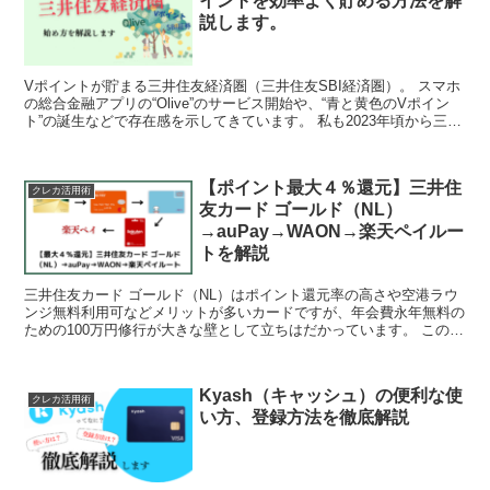
イントを効率よく貯める方法を解
説します。
Vポイントが貯まる三井住友経済圏（三井住友SBI経済圏）。 スマホ
の総合金融アプリの“Olive”のサービス開始や、“青と黄色のVポイン
ト”の誕生などで存在感を示してきています。 私も2023年頃から三井
住友経済圏でまとめ始め、Vポイントを...
【ポイント最大４％還元】三井住
クレカ活用術
友カード ゴールド（NL）
→auPay→WAON→楽天ペイルー
トを解説
三井住友カード ゴールド（NL）はポイント還元率の高さや空港ラウ
ンジ無料利用可などメリットが多いカードですが、年会費永年無料の
ための100万円修行が大きな壁として立ちはだかっています。 この記
事では無理なく100万円修行達成するために使える...
Kyash（キャッシュ）の便利な使
クレカ活用術
い方、登録方法を徹底解説