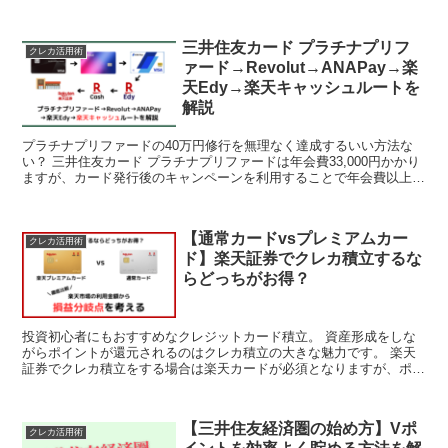
三井住友カード プラチナプリフ
クレカ活用術
ァード→Revolut→ANAPay→楽
天Edy→楽天キャッシュルートを
解説
プラチナプリファードの40万円修行を無理なく達成するいい方法な
い？ 三井住友カード プラチナプリファードは年会費33,000円かかり
ますが、カード発行後のキャンペーンを利用することで年会費以上の
ポイント還元が狙える超お得なクレジットカードで...
【通常カードvsプレミアムカー
クレカ活用術
ド】楽天証券でクレカ積立するな
らどっちがお得？
投資初心者にもおすすめなクレジットカード積立。 資産形成をしな
がらポイントが還元されるのはクレカ積立の大きな魅力です。 楽天
証券でクレカ積立をする場合は楽天カードが必須となりますが、ポイ
ント還元率は楽天カードのランクによって以下のように異な...
【三井住友経済圏の始め方】Vポ
クレカ活用術