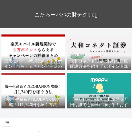
こたろーパパの財テクblog
楽天モバイル新規契約で２万ポ
大和コネクト証券のお得な口座
イントもらえるキャンペーンの
開設方法を紹介【ｄポイントユ
詳細まとめ
ーザー必見】
第一生命＆V NEOBANKを攻
【モッピーの稼ぎ方】単発５万
略！月1,740円を稼ぐ方法
円は誰でも簡単に稼げる！おす
すめの広告案件を紹介！
PR