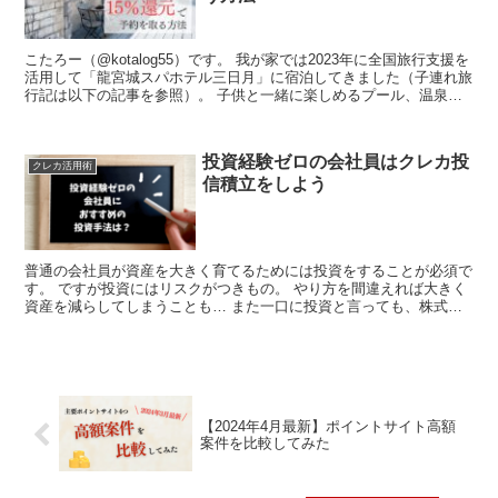
こたろー（@kotalog55）です。 我が家では2023年に全国旅行支援を
活用して「龍宮城スパホテル三日月」に宿泊してきました（子連れ旅
行記は以下の記事を参照）。 子供と一緒に楽しめるプール、温泉
や、週末限定の打ち上げ花火、動物園でのエサ...
投資経験ゼロの会社員はクレカ投
クレカ活用術
信積立をしよう
普通の会社員が資産を大きく育てるためには投資をすることが必須で
す。 ですが投資にはリスクがつきもの。 やり方を間違えれば大きく
資産を減らしてしまうことも… また一口に投資と言っても、株式投
資、不動産投資など様々な金融商品があります。 投資経...
【2024年4月最新】ポイントサイト高額
案件を比較してみた