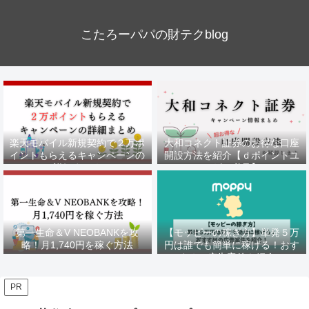
こたろーパパの財テクblog
楽天モバイル新規契約で２万ポ
大和コネクト証券のお得な口座
イントもらえるキャンペーンの
開設方法を紹介【ｄポイントユ
詳細まとめ
ーザー必見】
第一生命＆V NEOBANKを攻
【モッピーの稼ぎ方】単発５万
略！月1,740円を稼ぐ方法
円は誰でも簡単に稼げる！おす
すめの広告案件を紹介！
PR