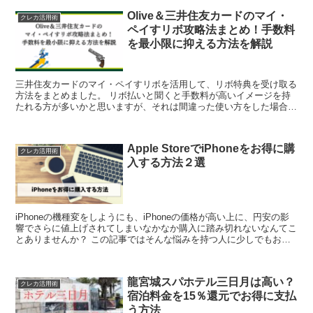
Olive＆三井住友カードのマイ・
クレカ活用術
ペイすリボ攻略法まとめ！手数料
を最小限に抑える方法を解説
三井住友カードのマイ・ペイすリボを活用して、リボ特典を受け取る
方法をまとめました。 リボ払いと聞くと手数料が高いイメージを持
たれる方が多いかと思いますが、それは間違った使い方をした場合の
話です。 リボ払いのルールをよく理解した上でうまく利用...
Apple StoreでiPhoneをお得に購
クレカ活用術
入する方法２選
iPhoneの機種変をしようにも、iPhoneの価格が高い上に、円安の影
響でさらに値上げされてしまいなかなか購入に踏み切れないなんてこ
とありませんか？ この記事ではそんな悩みを持つ人に少しでもお得
にiPhoneを購入できる方法を紹介します。...
龍宮城スパホテル三日月は高い？
クレカ活用術
宿泊料金を15％還元でお得に支払
う方法