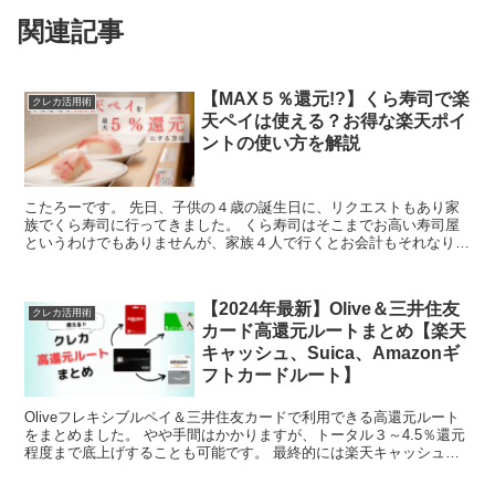
関連記事
【MAX５％還元!?】くら寿司で楽
クレカ活用術
天ペイは使える？お得な楽天ポイ
ントの使い方を解説
こたろーです。 先日、子供の４歳の誕生日に、リクエストもあり家
族でくら寿司に行ってきました。 くら寿司はそこまでお高い寿司屋
というわけでもありませんが、家族４人で行くとお会計もそれなりに
かかります。 でも、そんなくら寿司でお得に食事を楽しむ...
【2024年最新】Olive＆三井住友
クレカ活用術
カード高還元ルートまとめ【楽天
キャッシュ、Suica、Amazonギ
フトカードルート】
Oliveフレキシブルペイ＆三井住友カードで利用できる高還元ルート
をまとめました。 やや手間はかかりますが、トータル３～4.5％還元
程度まで底上げすることも可能です。 最終的には楽天キャッシュや
交通系電子マネーのSuica、Amazonギフ...