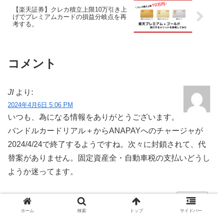
【楽天証券】クレカ積立上限10万引き上
げでプレミアムカードの損益分岐点を再
考する。
コメント
JI
より:
2024年4月6日 5:06 PM
いつも、為になる情報をありがとうございます。
バンドルカードリアル＋からANAPAYへのチャージャが
2024/4/24で終了するようですね。次々に封鎖されて、代
替案がありません。固定資産全・自動車税の支払いどうし
ようか迷ってます。
返信
ホーム
検索
トップ
サイドバー