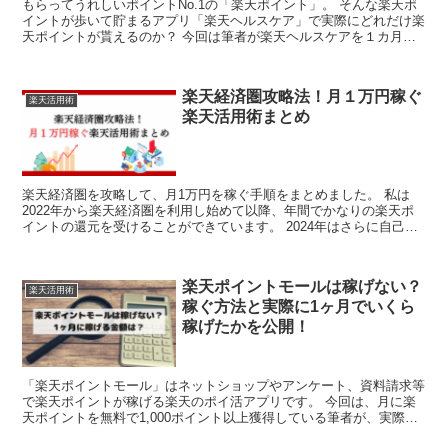
もらってうれしいポイントNo.1の「楽天ポイント」。 そんな楽天ポ
イントが歩いて貯まるアプリ「楽天ヘルスケア」で実際にどれだけ楽
天ポイントが貰えるのか？ 今回は筆者が楽天ヘルスケアを１カ月間
やってみて、実際に楽天ポイントをいくら稼げたのかを...
楽天経済圏攻略法！月１万円稼ぐ
楽天活用術
楽天活用術まとめ
楽天経済圏を攻略して、月1万円を稼ぐ手順をまとめました。 私は
2022年から楽天経済圏を利用し始めて以降、年間でかなりの楽天ポ
イントの還元を受けることができています。 2024年はさらに自己ベ
ストを更新中で、2024年11月18日時点で11...
楽天ポイントモールは稼げない？
楽天活用術
稼ぐ方法と実際に1ヶ月でいくら
稼げたかを公開！
「楽天ポイントモール」はネットショップやアンケート、資料請求等
で楽天ポイントが稼げる楽天のポイ活アプリです。 今回は、月に楽
天ポイントを無料で1,000ポイント以上獲得している筆者が、実際に
楽天ポイントモールで稼いだポイントと稼ぎ方について...