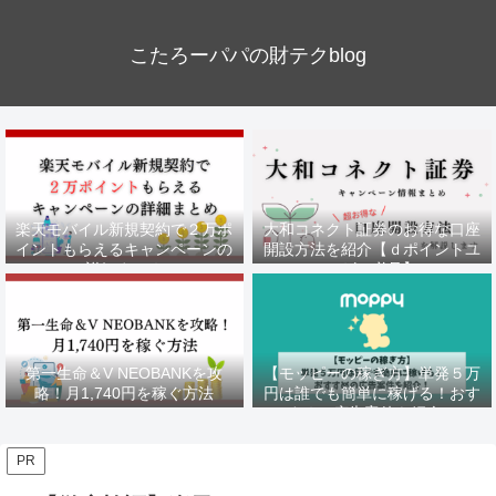
こたろーパパの財テクblog
楽天モバイル新規契約で２万ポ
大和コネクト証券のお得な口座
イントもらえるキャンペーンの
開設方法を紹介【ｄポイントユ
詳細まとめ
ーザー必見】
第一生命＆V NEOBANKを攻
【モッピーの稼ぎ方】単発５万
略！月1,740円を稼ぐ方法
円は誰でも簡単に稼げる！おす
すめの広告案件を紹介！
PR