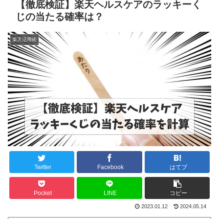
【徹底検証】楽天ヘルスケアのラッキーく
じの当たる確率は？
楽天活用術
Twitter
Facebook
はてブ
Pocket
LINE
コピー
2023.01.12
2024.05.14