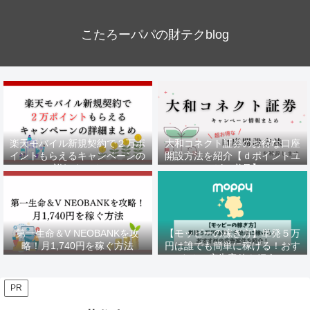
こたろーパパの財テクblog
楽天モバイル新規契約で２万ポ
大和コネクト証券のお得な口座
イントもらえるキャンペーンの
開設方法を紹介【ｄポイントユ
詳細まとめ
ーザー必見】
第一生命＆V NEOBANKを攻
【モッピーの稼ぎ方】単発５万
略！月1,740円を稼ぐ方法
円は誰でも簡単に稼げる！おす
すめの広告案件を紹介！
PR