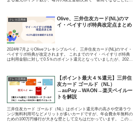
りました（詳しいポイント還元率、損益分岐点は以下...
Olive、三井住友カード(NL)のマ
クレカ活用術
イ・ペイすリボ特典改定点まとめ
2024年7月よりOliveフレキシブルペイ、三井住友カード(NL)のマイ・
ペイすリボ特典が改定されます。 これまでのマイ・ペイすリボ特典
は利用金額に対して0.5％のポイント還元となっていましたが、2024
年6月までで終了となってしまいまし...
【ポイント最大４％還元】三井住
クレカ活用術
友カード ゴールド（NL）
→auPay→WAON→楽天ペイルー
トを解説
三井住友カード ゴールド（NL）はポイント還元率の高さや空港ラウ
ンジ無料利用可などメリットが多いカードですが、年会費永年無料の
ための100万円修行が大きな壁として立ちはだかっています。 この記
事では無理なく100万円修行達成するために使える...