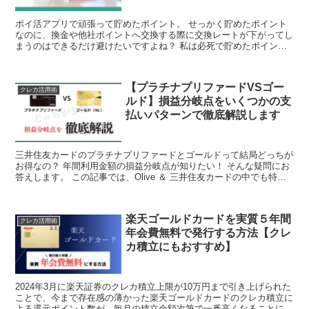
ポイ活アプリで頑張って貯めたポイント。 せっかく貯めたポイント
なのに、換金や他社ポイントへ交換する際に交換レートが下がってし
まうのはできるだけ避けたいですよね？ 私は必死で貯めたポイント
を無駄なく利用するためにポイント交換のハブとなるサイト...
【プラチナプリファードVSゴー
クレカ活用術
ルド】損益分岐点をいくつかの支
払いパターンで徹底解説します
三井住友カードのプラチナプリファードとゴールドって結局どっちが
お得なの？ 年間利用金額の損益分岐点が知りたい！ そんな疑問にお
答えします。 この記事では、Olive ＆ 三井住友カードの中でも特に
人気の高い “プラチナプリファード” と “...
楽天ゴールドカードを実質５年間
クレカ活用術
年会費無料で発行する方法【クレ
カ積立にもおすすめ】
2024年3月に楽天証券のクレカ積立上限が10万円まで引き上げられた
ことで、今まで存在感の薄かった楽天ゴールドカードのクレカ積立に
よる還元ポイント数が、毎月の積立金額次第で一番高くなることにな