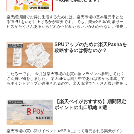
楽天経済圏でお得に生活するためには、楽天市場の基本還元率とな
る“SPU”をいかに上げるかが重要です。 でも、楽天SPUの対象サー
ビスがたくさんあるからどれから始めたらいいかわからない。優先的
にやるべきなのはどれ？そもそもSPUってなに？ そ...
SPUアップのために楽天Pashaを
楽天活用術
攻略するのは得なのか？
こたろーです。 今月は楽天市場のお買い物マラソンへ参戦してたく
さん買い物をしました。 楽天SPUは同月中であれば後から達成して
もポイントアップが適用されるので、楽天市場でたくさん買い物をし
た月はできる限りSPUを底上げしたいところです。 そ...
【楽天ペイがおすすめ】期間限定
楽天活用術
ポイントの出口戦略３選
楽天市場の買い回りイベントやSPUによって還元される楽天ポイン