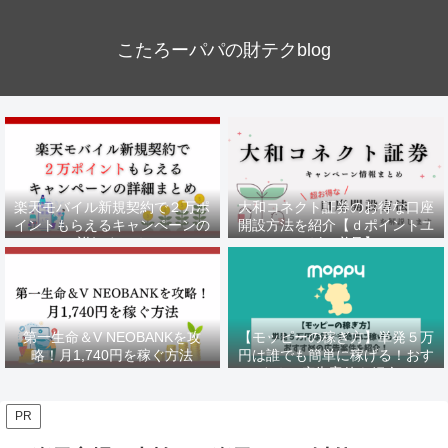
こたろーパパの財テクblog
楽天モバイル新規契約で２万ポ
大和コネクト証券のお得な口座
イントもらえるキャンペーンの
開設方法を紹介【ｄポイントユ
詳細まとめ
ーザー必見】
第一生命＆V NEOBANKを攻
【モッピーの稼ぎ方】単発５万
略！月1,740円を稼ぐ方法
円は誰でも簡単に稼げる！おす
すめの広告案件を紹介！
PR