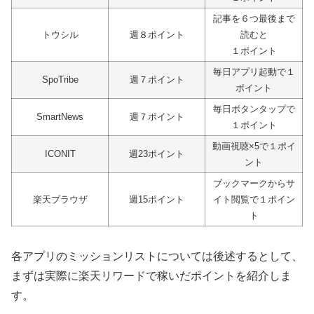
記事を６つ最後まで
トウシル
週８ポイント
読むと
１ポイント
毎日アプリ起動で１
SpoTribe
週７ポイント
ポイント
毎日ボタンタップで
SmartNews
週７ポイント
１ポイント
動画視聴×5で１ポイ
ICONIT
週23ポイント
ント
ブックマークからサ
楽天ブラウザ
週15ポイント
イト閲覧で１ポイン
ト
各アプリのミッションリストについては後述するとして、
まずは実際に楽天リワードで稼いだポイントを紹介しま
す。