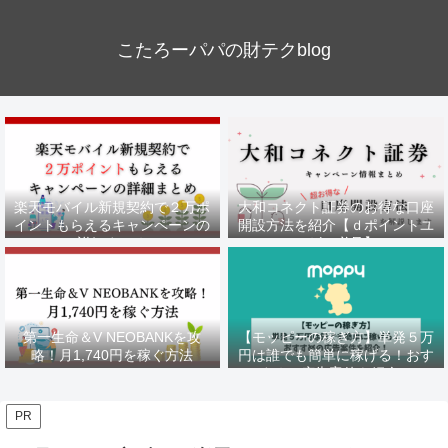
こたろーパパの財テクblog
楽天モバイル新規契約で２万ポ
大和コネクト証券のお得な口座
イントもらえるキャンペーンの
開設方法を紹介【ｄポイントユ
詳細まとめ
ーザー必見】
第一生命＆V NEOBANKを攻
【モッピーの稼ぎ方】単発５万
略！月1,740円を稼ぐ方法
円は誰でも簡単に稼げる！おす
すめの広告案件を紹介！
PR